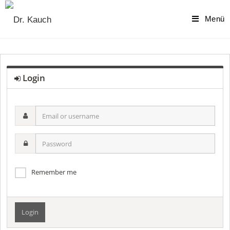
Skip
to
Menü
content
Login
Email
or
username
Password
Remember me