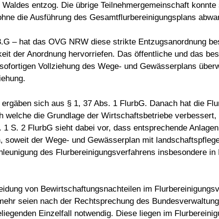
es Waldes entzog. Die übrige Teilnehmergemeinschaft konnt
ohne die Ausführung des Gesamtflurbereinigungsplans abwa
.G – hat das OVG NRW diese strikte Entzugsanordnung best
igkeit der Anordnung hervorriefen. Das öffentliche und das b
r sofortigen Vollziehung des Wege- und Gewässerplans über
iehung.
 ergäben sich aus § 1, 37 Abs. 1 FlurbG. Danach hat die F
h welche die Grundlage der Wirtschaftsbetriebe verbessert,
s. 1 S. 2 FlurbG sieht dabei vor, dass entsprechende Anlage
 soweit der Wege- und Gewässerplan mit landschaftspflegeris
hleunigung des Flurbereinigungsverfahrens insbesondere in
dung von Bewirtschaftungsnachteilen im Flurbereinigungsve
lmehr seien nach der Rechtsprechung des Bundesverwaltungsg
liegenden Einzelfall notwendig. Diese liegen im Flurberein