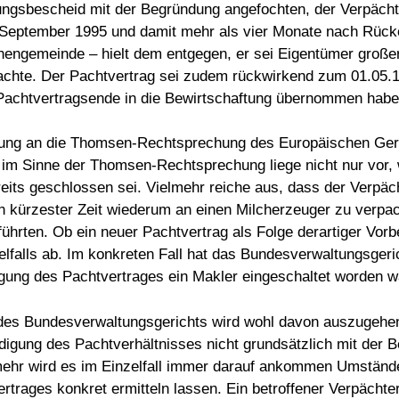
ungsbescheid mit der Begründung angefochten, der Verpächte
 September 1995 und damit mehr als vier Monate nach Rücke
hengemeinde – hielt dem entgegen, er sei Eigentümer großer
achte. Der Pachtvertrag sei zudem rückwirkend zum 01.05.
 Pachtvertragsende in die Bewirtschaftung übernommen habe
ung an die Thomsen-Rechtsprechung des Europäischen Geric
 im Sinne der Thomsen-Rechtsprechung liege nicht nur vor, 
eits geschlossen sei. Vielmehr reiche aus, dass der Verpäc
 in kürzester Zeit wiederum an einen Milcherzeuger zu verpa
hrten. Ob ein neuer Pachtvertrag als Folge derartiger Vorb
lls ab. Im konkreten Fall hat das Bundesverwaltungsgerich
igung des Pachtvertrages ein Makler eingeschaltet worden w
des Bundesverwaltungsgerichts wird wohl davon auszugehen
gung des Pachtverhältnisses nicht grundsätzlich mit der B
mehr wird es im Einzelfall immer darauf ankommen Umstände 
rages konkret ermitteln lassen. Ein betroffener Verpächter w