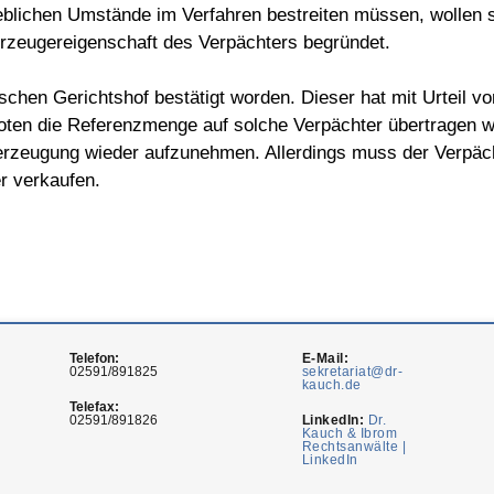
lichen Umstände im Verfahren bestreiten müssen, wollen si
erzeugereigenschaft des Verpächters begründet.
chen Gerichtshof bestätigt worden. Dieser hat mit Urteil v
ten die Referenzmenge auf solche Verpächter übertragen we
cherzeugung wieder aufzunehmen. Allerdings muss der Verpä
r verkaufen.
Telefon:
E-Mail:
02591/891825
sekretariat@dr-
kauch.de
Telefax:
02591/891826
LinkedIn:
Dr.
Kauch & Ibrom
Rechtsanwälte |
LinkedIn