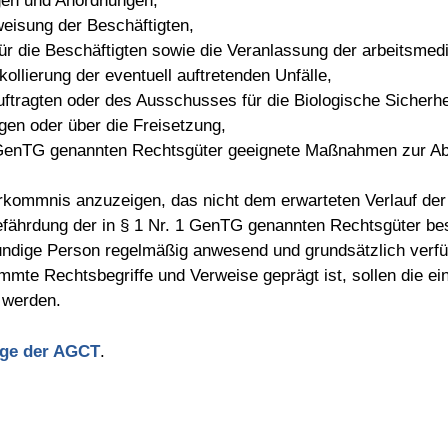
agen und Anordnungen,
weisung der Beschäftigten,
für die Beschäftigten sowie die Veranlassung der arbeitsm
kollierung der eventuell auftretenden Unfälle,
auftragten oder des Ausschusses für die Biologische Sicherhe
en oder über die Freisetzung,
. 1 GenTG genannten Rechtsgüter geeignete Maßnahmen zur Ab
orkommnis anzuzeigen, das nicht dem erwarteten Verlauf der
efährdung der in § 1 Nr. 1 GenTG genannten Rechtsgüter bes
undige Person regelmäßig anwesend und grundsätzlich verfüg
mte Rechtsbegriffe und Verweise geprägt ist, sollen die ei
t werden.
ge der AGCT
.