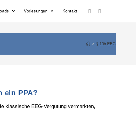
loads
Vorlesungen
Kontakt
>
§ 10b EEG
h ein PPA?
 die klassische EEG-Vergütung vermarkten,