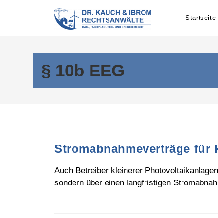
Skip
to
Startseite
content
§ 10b EEG
Stromabnahmeverträge für k
Auch Betreiber kleinerer Photovoltaikanlage
sondern über einen langfristigen Stromabn