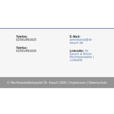
Telefon:
E-Mail:
02591/891825
sekretariat@dr-
kauch.de
Telefax:
02591/891826
LinkedIn:
Dr.
Kauch & Ibrom
Rechtsanwälte |
LinkedIn
© Rechtsanwaltskanzlei Dr. Kauch 2026
|
Impressum
|
Datenschutz