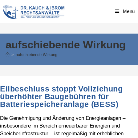
Skip
to
Menü
content
aufschiebende Wirkung
>
aufschiebende Wirkung
Eilbeschluss stoppt Vollziehung
überhöhter Baugebühren für
Batteriespeicheranlage (BESS)
Die Genehmigung und Änderung von Energieanlagen –
insbesondere im Bereich erneuerbarer Energien und
Speicherinfrastruktur – ist regelmäßig mit erheblichen