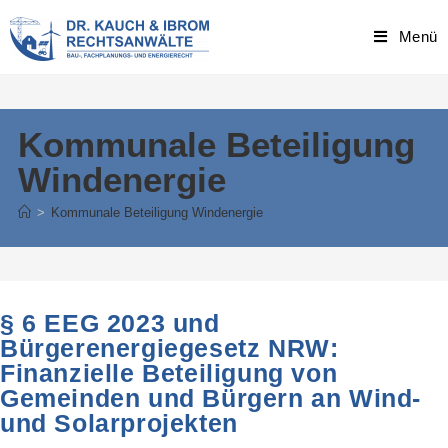
Skip
to
Menü
content
Kommunale Beteiligung
Windenergie
>
Kommunale Beteiligung Windenergie
§ 6 EEG 2023 und
Bürgerenergiegesetz NRW:
Finanzielle Beteiligung von
Gemeinden und Bürgern an Wind-
und Solarprojekten