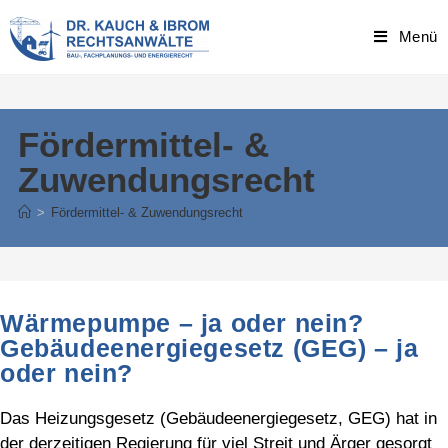
Skip
to
Menü
content
Fördermittel- &
Zuwendungsrecht
>
Fördermittel- & Zuwendungsrecht
Wärmepumpe – ja oder nein?
Gebäudeenergiegesetz (GEG) – ja
oder nein?
Das Heizungsgesetz (Gebäudeenergiegesetz, GEG) hat in
der derzeitigen Regierung für viel Streit und Ärger gesorgt