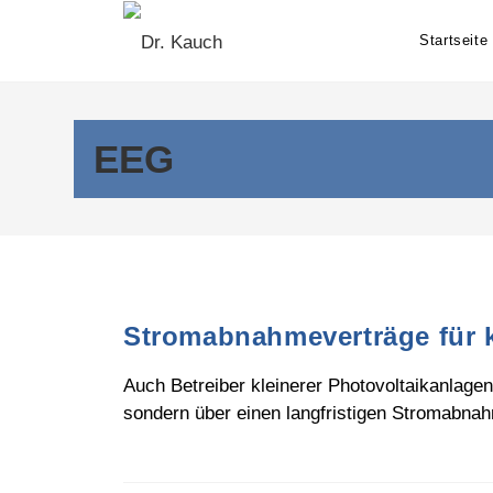
Skip
to
Startseite
content
EEG
Stromabnahmeverträge für k
Auch Betreiber kleinerer Photovoltaikanlage
sondern über einen langfristigen Stromabn