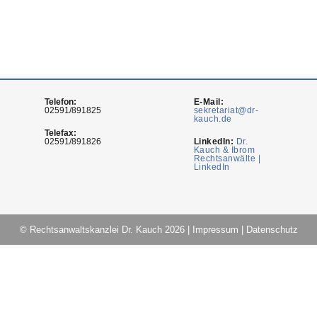
Telefon:
E-Mail:
02591/891825
sekretariat@dr-
kauch.de
Telefax:
02591/891826
LinkedIn:
Dr.
Kauch & Ibrom
Rechtsanwälte |
LinkedIn
© Rechtsanwaltskanzlei Dr. Kauch 2026
|
Impressum
|
Datenschutz