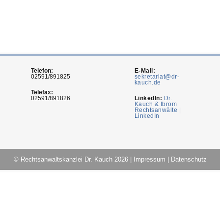
Telefon:
E-Mail:
02591/891825
sekretariat@dr-
kauch.de
Telefax:
02591/891826
LinkedIn:
Dr.
Kauch & Ibrom
Rechtsanwälte |
LinkedIn
© Rechtsanwaltskanzlei Dr. Kauch 2026
|
Impressum
|
Datenschutz