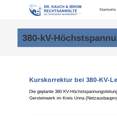
Skip
to
Startseite
content
380-kV-Höchstspannu
Kurskorrektur bei 380-KV-L
Die geplante 380 KV-Höchstspannungsleitung,
Gersteinwerk im Kreis Unna (Netzausbauproje